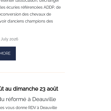
ésenter l’association, d’échanger
 les écuries référencées ADDP, de
econversion des chevaux de
evoir d’anciens champions des
 July 2026
 MORE
ût au dimanche 23 août
u réformé à Deauville
tes vous donne RDV à Deauville