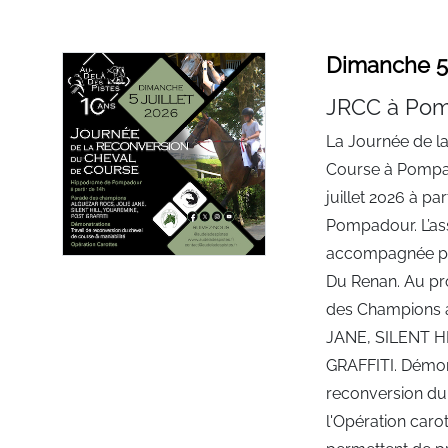
Dimanche 5 j
JRCC à Po
La Journée de l
Course à Pompad
juillet 2026 à p
Pompadour. L’ass
accompagnée par
Du Renan. Au pr
des Champions
JANE, SILENT H
GRAFFITI. Démons
reconversion du 
l'Opération caro