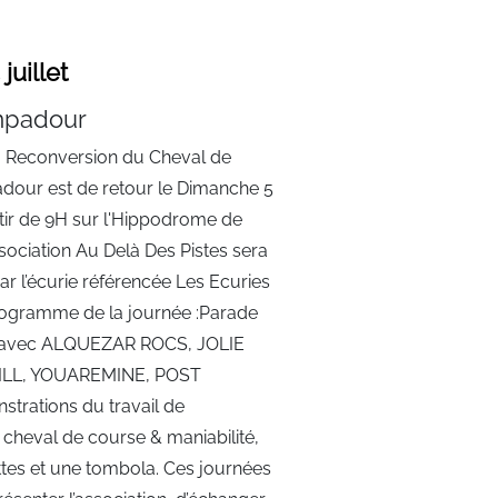
uillet
mpadour
a Reconversion du Cheval de
our est de retour le Dimanche 5
artir de 9H sur l'Hippodrome de
ociation Au Delà Des Pistes sera
 l’écurie référencée Les Ecuries
ogramme de la journée :Parade
 avec ALQUEZAR ROCS, JOLIE
ILL, YOUAREMINE, POST
trations du travail de
cheval de course & maniabilité,
ttes et une tombola. Ces journées