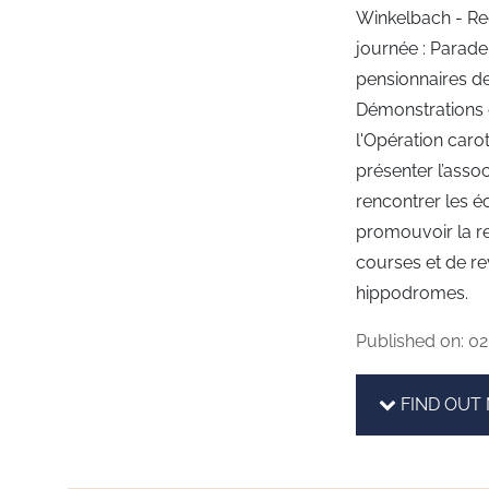
Winkelbach - R
journée : Parad
pensionnaires d
Démonstrations d
l'Opération caro
présenter l’assoc
rencontrer les é
promouvoir la r
courses et de r
hippodromes.
Published on: 02
FIND OUT