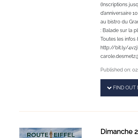
(Inscriptions jus
d’anniversaire 1
au bistro du Gr
: Balade sur la 
Toutes les infos &
http://bit.ly/4v
carole.desmetz@
Published on: 02
FIND OUT
Dimanche 21