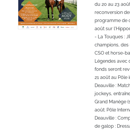
du 20 au 23 août
reconversion de
programme de cet
août sur l'Hipp
- La Touques : 
champions, des 
CSO et horse-ball
Légendes avec d
fonds seront reve
21 août au Pôle 
Deauville : Matc
jockeys, entraîn
Grand Manège (su
août: Pôle Inter
Deauville : Comp
de galop : Dress